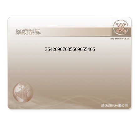
36426967685669655466